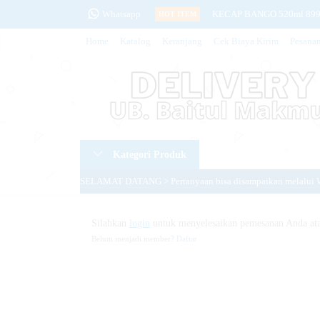
Whatsapp
KECAP BANGO 520ml 899
HOT ITEM
Home
Katalog
Keranjang
Cek Biaya Kirim
Pesana
INDOMIE RASA KARI AYA
SEGITIGA BIRU TERIGU 
PRONAS CORNED BEEF 19
TISU MONTISS 250 SHEE
Kategori Produk
DAIA DETERJEN BUBUK P
SELAMAT DATANG > Pertanyaan bisa disampaikan melalui 
LIFEBUOY SABUN BATAN
PERHATIAN > Website ini hanya ditujukan untuk warga UB 
BLACK CURRANT TEA (12
Silahkan
login
untuk menyelesaikan pemesanan Anda ata
Belum menjadi member?
Daftar