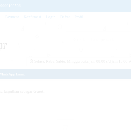
9999100506
n
Payment
Konfirmasi
Login
Daftar
Profil
M 72GR (5 BUNGKUS) 0896860105
1KG 8993296210005
8gr 8992804119816
TS 8993163411108
Selasa, Rabu, Sabtu, Minggu buka jam 08.00 s/d jam 15.00 W
LUS SOFTENER PINK 89988666087
WhatsApp kami.
G MERAH 8999999059309
Baitul Makmur.
 TEA BAGS) 8992797830149
u lanjutkan sebagai
Guest
.