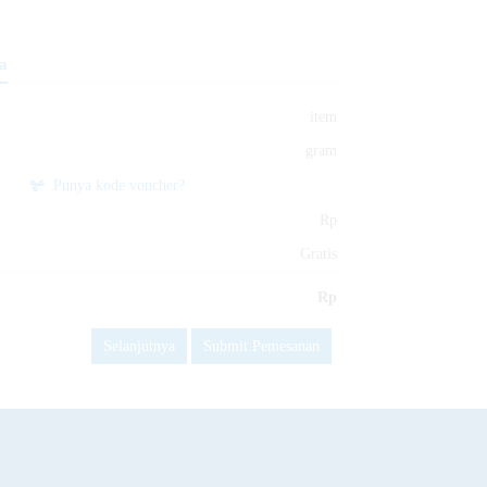
a
item
gram
Punya kode voucher?
Rp
Gratis
Rp
Submit Pemesanan