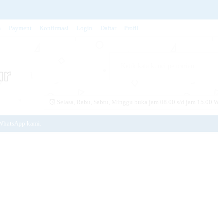
n
Payment
Konfirmasi
Login
Daftar
Profil
1KG 8993296210005
D CETAKAN DARUL KITAB
9999100506
Selasa, Rabu, Sabtu, Minggu buka jam 08.00 s/d jam 15.00 W
it Sintetis)
WhatsApp kami.
G MERAH 8999999059309
Baitul Makmur.
NCENG 8996001440124