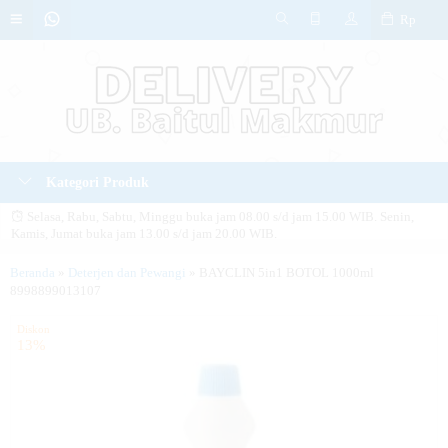
Rp
Kategori Produk
Selasa, Rabu, Sabtu, Minggu buka jam 08.00 s/d jam 15.00 WIB. Senin,
Kamis, Jumat buka jam 13.00 s/d jam 20.00 WIB.
SELAMAT DATANG > Pertanyaan bisa disampaikan melalui WhatsApp kami.
Beranda
»
Deterjen dan Pewangi
»
BAYCLIN 5in1 BOTOL 1000ml
8998899013107
PERHATIAN > Website ini hanya ditujukan untuk warga UB Baitul Makmur.
Diskon
13%