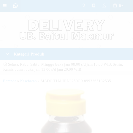
Rp
Kategori Produk
Selasa, Rabu, Sabtu, Minggu buka jam 08.00 s/d jam 15.00 WIB. Senin,
Kamis, Jumat buka jam 13.00 s/d jam 20.00 WIB.
SELAMAT DATANG > Pertanyaan bisa disampaikan melalui WhatsApp kami.
Beranda
»
Kesehatan
»
MADU TJ MURNI 250GR 8993365132535
PERHATIAN > Website ini hanya ditujukan untuk warga UB Baitul Makmur.