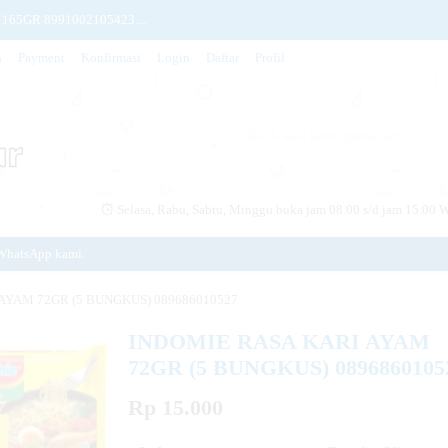
165GR 8991002105423....
n
Payment
Konfirmasi
Login
Daftar
Profil
INE FRAGRANCE) 780ML 8998866....
N 800GR 8998866604932....
CETAKAN DARUL KITAB....
UNING) 410ML 8993560026042....
Selasa, Rabu, Sabtu, Minggu buka jam 08.00 s/d jam 15.00 W
ml 8998899013107....
WhatsApp kami.
 155gr 8992987001014....
Baitul Makmur.
G 8993296210005....
AYAM 72GR (5 BUNGKUS) 089686010527
INDOMIE RASA KARI AYAM
72GR (5 BUNGKUS) 0896860105
Rp 15.000