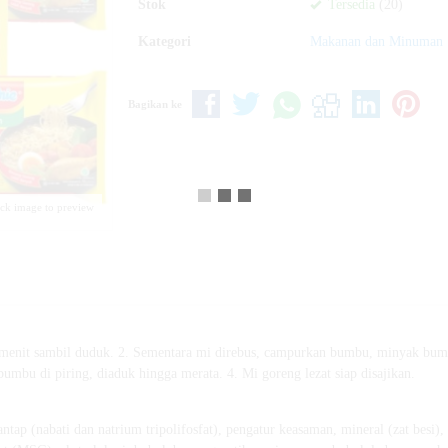
Stok
Tersedia
(20)
Kategori
Makanan dan Minuman
Bagikan ke
ick image to preview
3 menit sambil duduk. 2. Sementara mi direbus, campurkan bumbu, minyak bumb
bu di piring, diaduk hingga merata. 4. Mi goreng lezat siap disajikan.
tap (nabati dan natrium tripolifosfat), pengatur keasaman, mineral (zat besi)