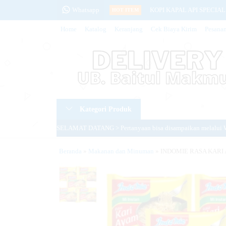
Whatsapp
KOPI KAPAL API SPECIAL 
HOT ITEM
Home
Katalog
Keranjang
Cek Biaya Kirim
Pesana
SO KLIN LANTAI UNGU (F
DAIA BUBUK FRESH LEMO
HADITS MUSLIM 4 JILID 
DETTOL FRESH CITRUS (K
Kategori Produk
BAYCLIN 5in1 BOTOL 1000
SELAMAT DATANG > Pertanyaan bisa disampaikan melalui 
MAYA SARDEN SAUS TOMAT
PERHATIAN > Website ini hanya ditujukan untuk warga UB 
Beranda
»
Makanan dan Minuman
SEGITIGA BIRU TERIGU 1K
»
INDOMIE RASA KARI 