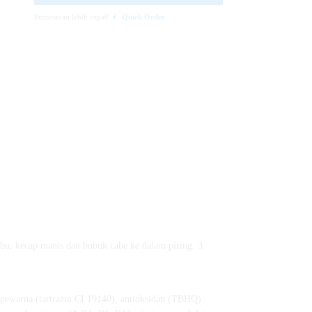
Pemesanan lebih cepat!
Quick Order
u, kecap manis dan bubuk cabe ke dalam piring. 3.
, pewarna (tartrazin CI 19140), antioksidan (TBHQ).