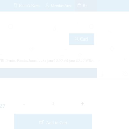
Kontak Kami
Member Area
Rp
Cari
IB. Senin, Kamis, Jumat buka jam 13.00 s/d jam 20.00 WIB.
-
+
27
Add to Cart